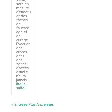
sseur, il
sera en
mesure
d’effectu
er des
tâches
de
faucard
age et
de
curage.
Évacuer
des
arbres
dans
des
zones
d’accès
difficile
n’aura
jamais…
lire la
suite…
« Entrées Plus Anciennes