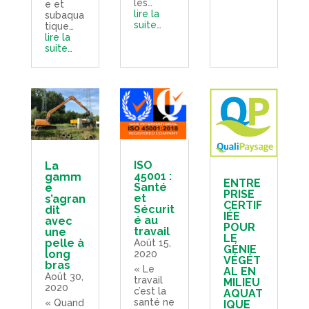
les…
e et
lire la
subaqua
suite…
tique…
lire la
suite…
ISO
La
45001 :
gamm
ENTRE
Santé
e
PRISE
et
s’agran
CERTIF
Sécurit
dit
IÉE
é au
avec
POUR
travail
une
LE
pelle à
Août 15,
GÉNIE
long
2020
VÉGÉT
bras
« Le
AL EN
Août 30,
travail
MILIEU
2020
c’est la
AQUAT
santé ne
« Quand
IQUE