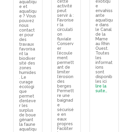
cette
exotiqu
aquatiqu
activité
e
e et
peut
envahiss
aquatiqu
servir à :
ante
e ? Vous
Favorise
aquatiqu
pouvez
r la
e dans
nous
circulati
le Canal
contact
on
de la
er pour
fluviale
Marne
des
Conserv
au Rhin
travaux
er
Ouest.
favorisa
l’écoule
Toutes
nt la
ment
les
biodiver
permett
informat
sité des
ant de
ions
zones
limiter
sont
humides
l’érosion
disponib
. Le
des
les ici
curage
berges
lire la
écologi
Permett
suite…
que
re une
permet
baignad
d’enleve
e
r les
sécurisé
surplus
e en
de boue
eaux
gênant
propres
la faune
Faciliter
aquatiqu