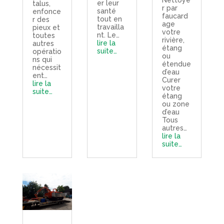
er leur
talus,
r par
santé
enfonce
faucard
tout en
r des
age
travailla
pieux et
votre
nt. Le…
toutes
rivière,
lire la
autres
étang
suite…
opératio
ou
ns qui
étendue
nécessit
d’eau
ent…
Curer
lire la
votre
suite…
étang
ou zone
d’eau
Tous
autres…
lire la
suite…