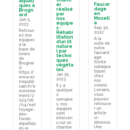
aquati
Faucar
er
ques à
dage
réalisé
Brogn
en
par
ard
Mosell
nos
Juin 5,
e
équipe
2023
s :
Sep 30,
Retrouv
Réhabi
2022
ez nos
litation
À la
équipes
d’un lit
suite de
à la
nature
notre
base de
l par
faucard
loisirs
techni
age
de
ques
(tonte
Brognar
végéta
subaqua
d.
les
tique)
https://
Jan 25,
chez
www.es
2023
nos
trepubli
voisins
Il y a
cain.fr/e
Lorrains,
quelque
nvironne
vous
s
ment/2
pouvez
semaine
023/06
retrouve
s, nos
/04/net
r un
équipes
toyage-
article
sont
des-
ci-
interven
fonds-
dessous.
u sur un
aquatiqu
Une
chantier
es-a-