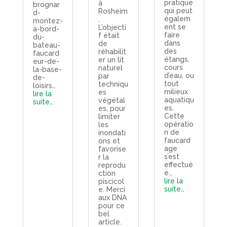
pratique
à
brognar
qui peut
Rosheim
d-
égalem
.
montez-
ent se
L’objecti
a-bord-
faire
f était
du-
dans
de
bateau-
des
réhabilit
faucard
étangs,
er un lit
eur-de-
cours
naturel
la-base-
d’eau, ou
par
de-
tout
techniqu
loisirs…
milieux
es
lire la
aquatiqu
végétal
suite…
es.
es, pour
Cette
limiter
opératio
les
n de
inondati
faucard
ons et
age
favorise
s’est
r la
effectué
reprodu
e…
ction
lire la
piscicol
suite…
e. Merci
aux DNA
pour ce
bel
article.