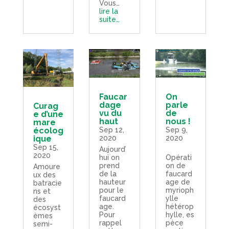
Vous…
lire la
suite…
Faucar
On
dage
parle
Curag
vu du
de
e d’une
haut
nous !
mare
Sep 12,
Sep 9,
écolog
2020
2020
ique
Sep 15,
Aujourd’
2020
hui on
Opérati
prend
on de
Amoure
de la
faucard
ux des
hauteur
age de
batracie
pour le
myrioph
ns et
faucard
ylle
des
age.
hétérop
écosyst
Pour
hylle, es
èmes
rappel
pèce
semi-