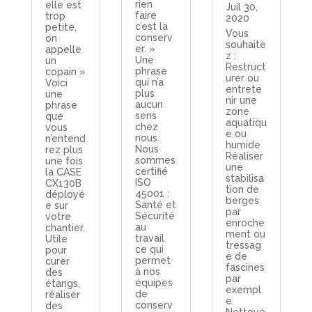
rien
elle est
Juil 30,
faire
trop
2020
c’est la
petite,
Vous
conserv
on
souhaite
er. »
appelle
z :
Une
un
Restruct
phrase
copain »
urer ou
qui n’a
Voici
entrete
plus
une
nir une
aucun
phrase
zone
sens
que
aquatiqu
chez
vous
e ou
nous.
n’entend
humide
Nous
rez plus
Réaliser
sommes
une fois
une
certifié
la CASE
stabilisa
ISO
CX130B
tion de
45001 :
déployé
berges
Santé et
e sur
par
Sécurité
votre
enroche
au
chantier.
ment ou
travail
Utile
tressag
ce qui
pour
e de
permet
curer
fascines
à nos
des
par
équipes
étangs,
exempl
de
réaliser
e
conserv
des
Nettoye